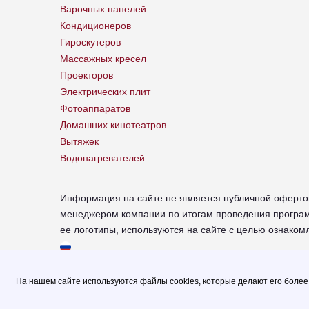
Варочных панелей
Кондиционеров
Гироскутеров
Массажных кресел
Проекторов
Электрических плит
Фотоаппаратов
Домашних кинотеатров
Вытяжек
Водонагревателей
Информация на сайте не является публичной оферто
менеджером компании по итогам проведения програм
ее логотипы, используются на сайте с целью ознако
chr-xiaomi.russupports.com - Сервисный центр XIAOM
© 2026.
На нашем сайте используются файлы cookies, которые делают его более
Политика конфиденциальности