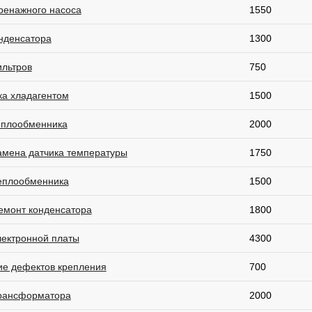
ренажного насоса
1550
онденсатора
1300
ильтров
750
ка хладагентом
1500
еплообменника
2000
амена датчика температуры
1750
еплообменника
1500
емонт конденсатора
1800
лектронной платы
4300
ие дефектов крепления
700
рансформатора
2000