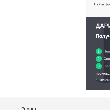
Пайка фр
ДАРИ
Получ
1
Пол
2
Сооб
3
Опл
промоко
* - оплач
Ремонт