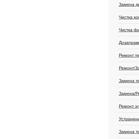
Замена д
Чистка к
Чистка ф
Дозаправ
Ремонт т
Ремонт/З
Замена т
Замена/Р
Ремонт э
Устранен
Замена т