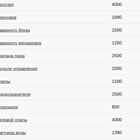
исплея
4000
ерновов
1890
аварного блока
1500
аварного механизма
1200
лапана пара
2500
одуля управления
2000
омпы
1200
редохранителя
2500
рокладок
800
иловой платы
4000
четчика воды
1390