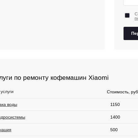
С
п
Пе
луги по ремонту кофемашин Xiaomi
 услуги
Стоимость, руб
ака воды
1150
идросистемы
1400
нация
500