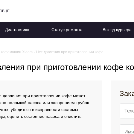
ПОВЦЕ
Диагностика
Статус ремонта
Выезд курьера
 кофемашин Xiaomi
/
Нет давления при приготовлении кофе
вления при приготовлении кофе к
Зак
е давления при приготовлении кофе может
ано поломкой насоса или засорением трубок.
ется убедиться в исправности системы
ды, оценить состояние насоса и очистить