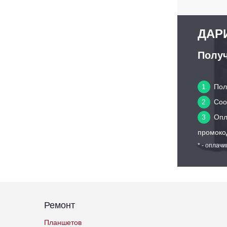
ДАРИ
Получ
1
Пол
2
Сооб
3
Опл
промоко
* - оплач
Ремонт
Планшетов