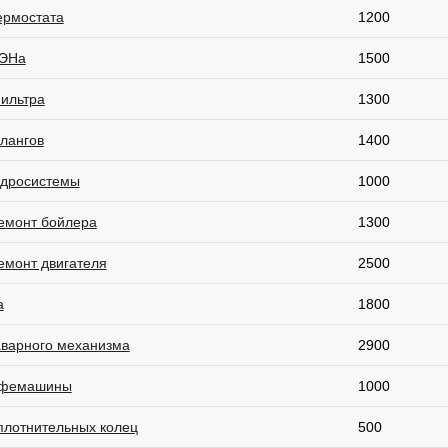
ермостата
1200
ТЭНа
1500
ильтра
1300
лангов
1400
идросистемы
1000
емонт бойлера
1300
емонт двигателя
2500
а
1800
аварного механизма
2900
офемашины
1000
плотнительных колец
500