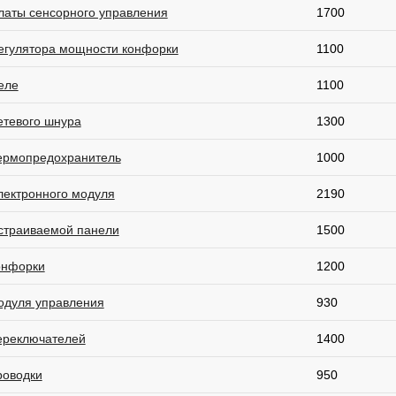
латы сенсорного управления
1700
егулятора мощности конфорки
1100
еле
1100
етевого шнура
1300
ермопредохранитель
1000
лектронного модуля
2190
страиваемой панели
1500
онфорки
1200
одуля управления
930
ереключателей
1400
роводки
950