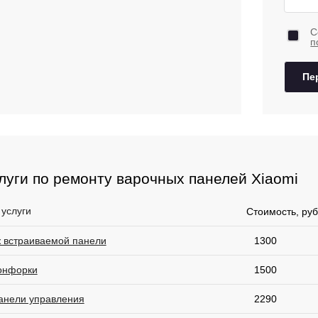
С
п
Пе
луги по ремонту варочных панелей Xiaomi
 услуги
Стоимость, руб
 встраиваемой панели
1300
онфорки
1500
анели управления
2290