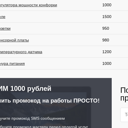
егулятора мощности конфорки
1000
еле
1500
озетки
950
енсорной платы
980
емпературного датчика
1200
нура питания
1000
М 1000 рублей
П
п
ить промокод на работы ПРОСТО!
учите промокод SMS сообщением
щите промокод мастеру перед оплатой услуг