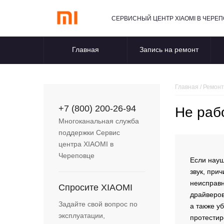
СЕРВИСНЫЙ ЦЕНТР XIAOMI В ЧЕРЕ
Главная
Запись на ремонт
Главная
/
Ремонт
+7 (800) 200-26-94
Не рабо
Многоканальная служба
поддержки Сервис
центра
XIAOMI
в
Череповце
Если науш
звук, при
неисправн
Спросите
XIAOMI
драйверов
Задайте свой вопрос по
а также у
эксплуатации,
протестир