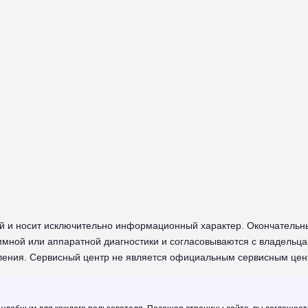
й и носит исключительно информационный характер. Окончательн
мной или аппаратной диагностики и согласовываются с владельца
мления. Сервисный центр не является официальным сервисным цен
I в Череповце - сайт сервисного центра RUSSUPPORT по ремонту т