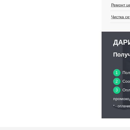
Ремонт ц
Чистка се
ДАРИ
Получ
1
Пол
2
Сооб
3
Опл
промоко
* - оплач