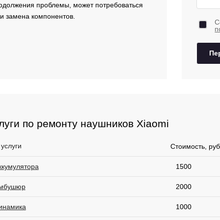
одолжения проблемы, может потребоваться
и замена компонентов.
С
п
Пе
луги по ремонту наушников Xiaomi
 услуги
Стоимость, руб
ккумулятора
1500
амбушюр
2000
инамика
1000