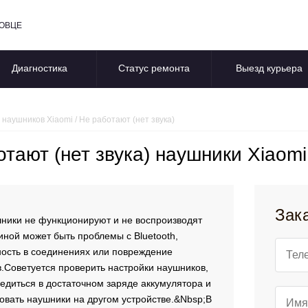
ПОВЦЕ
Диагностика
Статус ремонта
Выезд курьера
 наушников Xiaomi
/
Не работают (нет звука)
тают (нет звука) наушники Xiaomi
Зак
ники не функционируют и не воспроизводят
чиной может быть проблемы с Bluetooth,
ость в соединениях или повреждение
.
Советуется проверить настройки наушников,
бедиться в достаточном заряде аккумулятора и
овать наушники на другом устройстве.&Nbsp;
В