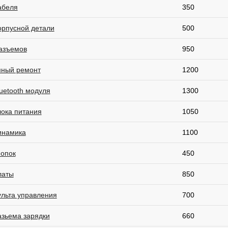
абеля
350
орпусной детали
500
азъемов
950
ный ремонт
1200
uetooth модуля
1300
лока питания
1050
инамика
1100
нопок
450
латы
850
ульта управления
700
азьема зарядки
660