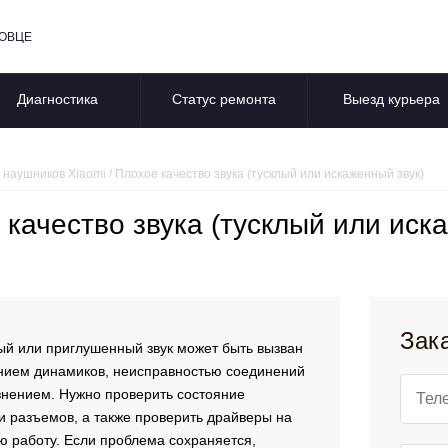
ПОВЦЕ
Диагностика
Статус ремонта
Выезд курьера
 наушников Xiaomi
/
Плохое качество звука (тусклый или искаженный звук)
 качество звука (тусклый или иск
Зак
й или приглушенный звук может быть вызван
нием динамиков, неисправностью соединений
знением. Нужно проверить состояние
и разъемов, а также проверить драйверы на
ю работу. Если проблема сохраняется,