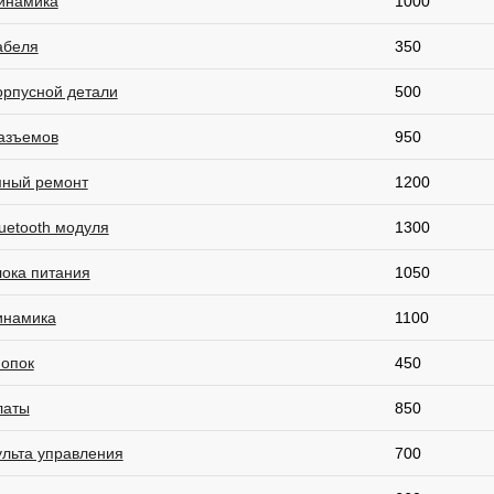
инамика
1000
абеля
350
орпусной детали
500
азъемов
950
ный ремонт
1200
uetooth модуля
1300
лока питания
1050
инамика
1100
нопок
450
латы
850
ульта управления
700