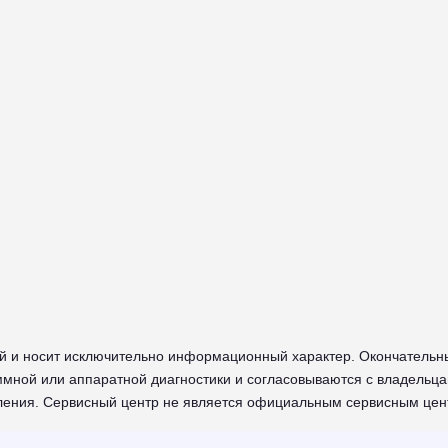
й и носит исключительно информационный характер. Окончательн
мной или аппаратной диагностики и согласовываются с владельца
мления. Сервисный центр не является официальным сервисным цен
I в Череповце - сайт сервисного центра RUSSUPPORT по ремонту т