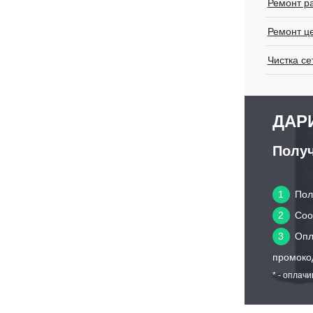
Ремонт р
Ремонт ц
Чистка се
ДАРИ
Получ
1
Пол
2
Сооб
3
Опл
промоко
* - оплач