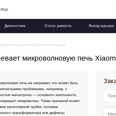
ПОВЦЕ
Диагностика
Статус ремонта
Выезд курьера
 микроволновых печей Xiaomi
/
Не нагревает
ревает микроволновую печь Xiaom
Зак
оволновая печь не нагревает, это может быть
 несколькими проблемами, например, с
остью магнетрона — основного компонента,
енерирует микроволны. Также причиной может
мка капиллярной трубки, поломка
ьтного трансформатора или дефекты