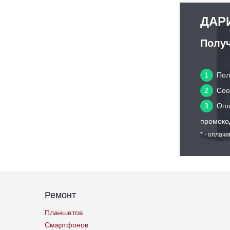
ДАРИ
Получ
1
Пол
2
Сооб
3
Опл
промоко
* - оплач
Ремонт
Планшетов
Смартфонов