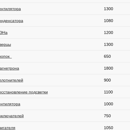
ентилятора
1300
онденсатора
1080
ТЭНа
1200
верцы
1300
нопок
650
агнетрона
1800
плотнителей
900
осстановление подсветки
1100
ентилятора
1000
ыключателей
750
вигателя
1050