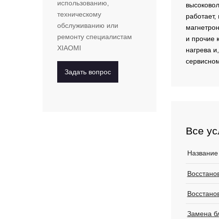
использованию,
высоковол
техническому
работает,
обслуживанию или
магнетрон
ремонту специалистам
и прочие 
XIAOMI
нагрева и
сервисном
Задать вопрос
Все ус
Название
Восстано
Восстано
Замена б