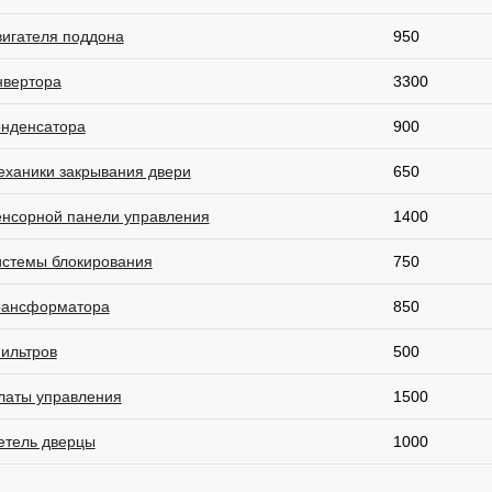
вигателя поддона
950
нвертора
3300
онденсатора
900
еханики закрывания двери
650
енсорной панели управления
1400
истемы блокирования
750
рансформатора
850
ильтров
500
латы управления
1500
етель дверцы
1000