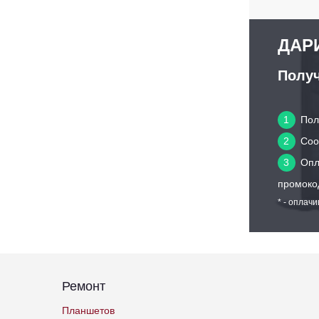
ДАРИ
Получ
1
Пол
2
Сооб
3
Опл
промоко
* - оплач
Ремонт
Планшетов