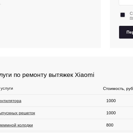
.
С
п
Пе
луги по ремонту вытяжек Xiaomi
 услуги
Стоимость, руб
ентилятора
1000
ыпускных решеток
1000
леммной колодки
800