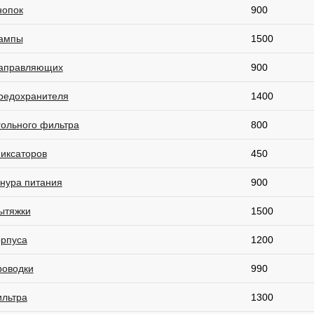
нопок
900
ампы
1500
аправляющих
900
редохранителя
1400
гольного фильтра
800
иксаторов
450
нура питания
900
ытяжки
1500
орпуса
1200
роводки
990
ильтра
1300