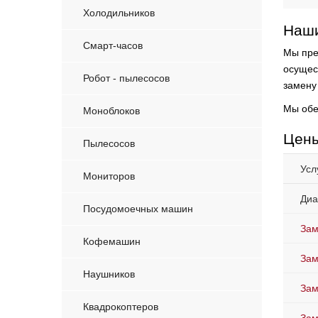
Холодильников
Наши
Смарт-часов
Мы пре
осущес
Робот - пылесосов
замену
Мы обе
Моноблоков
Цены
Пылесосов
Усл
Мониторов
Диа
Посудомоечных машин
Зам
Кофемашин
Зам
Наушников
Зам
Квадрокоптеров