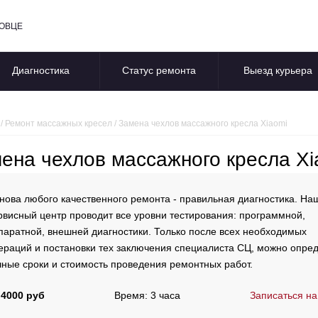
ПОВЦЕ
Диагностика
Статус ремонта
Выезд курьера
/
Ремонт массажных кресел
/
Замена чехлов массажного кресла Xiaomi
ена чехлов массажного кресла Xi
нова любого качественного ремонта - правильная диагностика. На
рвисный центр проводит все уровни тестирования: программной,
паратной, внешней диагностики. Только после всех необходимых
ераций и постановки тех заключения специалиста СЦ, можно опре
чные сроки и стоимость проведения ремонтных работ.
 4000 руб
Время: 3 часа
Записаться на