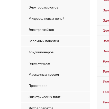
Зам
Электросамокатов
Зам
Микроволновых печей
Зам
Электроскейтов
Зам
Варочных панелей
Зам
Зам
Кондиционеров
Рем
Гироскутеров
Рем
Массажных кресел
Рем
Проекторов
Рем
Электрических плит
Рем
Фотоаппаратов