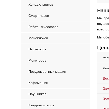
Холодильников
Наши
Смарт-часов
Мы пре
осущес
Робот - пылесосов
всесто
Мы обе
Моноблоков
Цены
Пылесосов
Усл
Мониторов
Диа
Посудомоечных машин
Вос
Кофемашин
Зам
Наушников
Зам
Квадрокоптеров