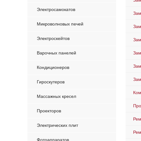
Зам
Электросамокатов
Зам
Микроволновых печей
Зам
Электроскейтов
Зам
Варочных панелей
Зам
Зам
Кондиционеров
Зам
Гироскутеров
Ком
Массажных кресел
Про
Проекторов
Рем
Электрических плит
Рем
Фотоаппаратов