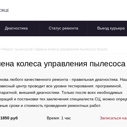
ПОВЦЕ
Диагностика
Статус ремонта
Выезд курьера
/
Ремонт пылесосов
/
Замена колеса управления пылесоса Xiaomi
ена колеса управления пылесоса
нова любого качественного ремонта - правильная диагностика. На
рвисный центр проводит все уровни тестирования: программной,
паратной, внешней диагностики. Только после всех необходимых
ераций и постановки тех заключения специалиста СЦ, можно опре
чные сроки и стоимость проведения ремонтных работ.
 1850 руб
Время: 1 час
Записаться на