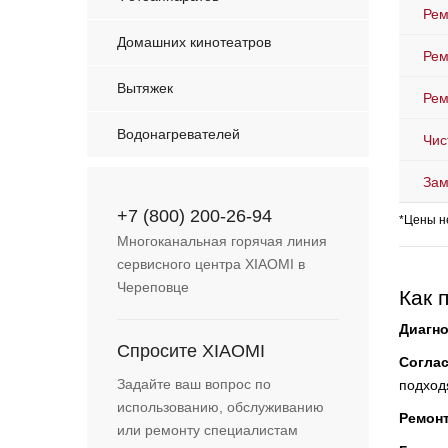
Рем
Домашних кинотеатров
Рем
Вытяжек
Рем
Водонагревателей
Чис
Зам
+7 (800) 200-26-94
*Цены н
Многоканальная горячая линия
сервисного центра XIAOMI в
Череповце
Как 
Диагно
Спросите XIAOMI
Согла
Задайте ваш вопрос по
подход
использованию, обслуживанию
Ремон
или ремонту специалистам