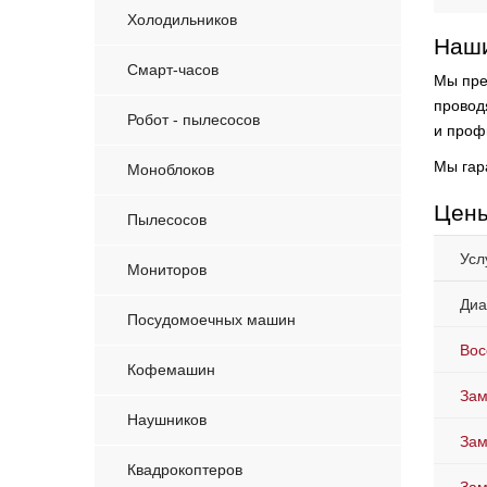
Холодильников
Наши
Смарт-часов
Мы пре
провод
Робот - пылесосов
и проф
Мы гар
Моноблоков
Цены
Пылесосов
Усл
Мониторов
Диа
Посудомоечных машин
Вос
Кофемашин
Зам
Наушников
Зам
Квадрокоптеров