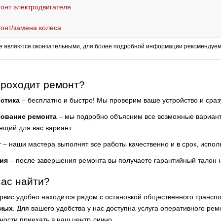
онт электродвигателя
онт/замена колеса
е являются окончательными, для более подробной информации рекомендуем 
проходит ремонт?
стика
– бесплатно и быстро! Мы проверим ваше устройство и сра
сование ремонта
– мы подробно объясним все возможные варианты
ящий для вас вариант.
т
– наши мастера выполнят все работы качественно и в срок, испол
ия
– после завершения ремонта вы получаете гарантийный талон 
нас найти?
рвис удобно находится рядом с остановкой общественного транс
ных
. Для вашего удобства у нас доступна услуга оперативного ремо
ности приехать в наш центр лично.