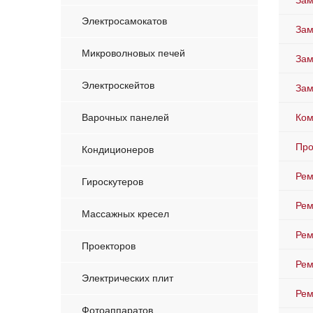
Зам
Электросамокатов
Зам
Микроволновых печей
Зам
Электроскейтов
Зам
Варочных панелей
Ком
Про
Кондиционеров
Рем
Гироскутеров
Рем
Массажных кресел
Рем
Проекторов
Рем
Электрических плит
Рем
Фотоаппаратов