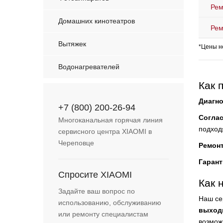
Рем
Домашних кинотеатров
Рем
Вытяжек
*Цены н
Водонагревателей
Как 
Диагно
+7 (800) 200-26-94
Согла
Многоканальная горячая линия
подход
сервисного центра XIAOMI в
Череповце
Ремон
Гарант
Спросите XIAOMI
Как 
Задайте ваш вопрос по
Наш се
использованию, обслуживанию
выход
или ремонту специалистам
возмож