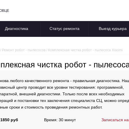
ПОВЦЕ
Диагностика
Статус ремонта
Выезд курьера
/
Ремонт робот - пылесосов
/
Комплексная чистка робот - пылесоса Xiaomi
плексная чистка робот - пылесоса
нова любого качественного ремонта - правильная диагностика. На
рвисный центр проводит все уровни тестирования: программной,
паратной, внешней диагностики. Только после всех необходимых
ераций и постановки тех заключения специалиста СЦ, можно опре
чные сроки и стоимость проведения ремонтных работ.
 1850 руб
Время: 30 минут
Записаться на