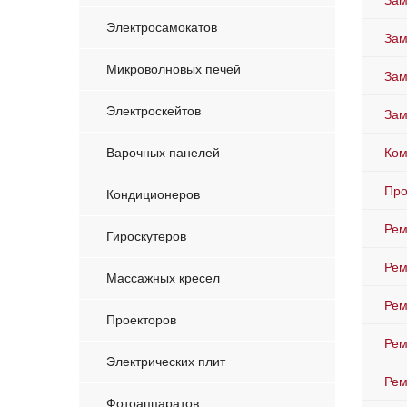
Зам
Электросамокатов
Зам
Микроволновых печей
Зам
Электроскейтов
Зам
Варочных панелей
Ком
Про
Кондиционеров
Рем
Гироскутеров
Рем
Массажных кресел
Рем
Проекторов
Рем
Электрических плит
Рем
Фотоаппаратов