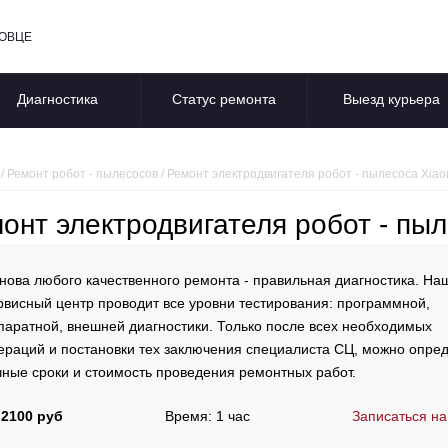
ПОВЦЕ
Диагностика
Статус ремонта
Выезд курьера
/
Ремонт робот - пылесосов
/
Ремонт электродвигателя робот - пылесоса Xiao
онт электродвигателя робот - пыл
нова любого качественного ремонта - правильная диагностика. На
рвисный центр проводит все уровни тестирования: программной,
паратной, внешней диагностики. Только после всех необходимых
ераций и постановки тех заключения специалиста СЦ, можно опре
чные сроки и стоимость проведения ремонтных работ.
 2100 руб
Время: 1 час
Записаться на