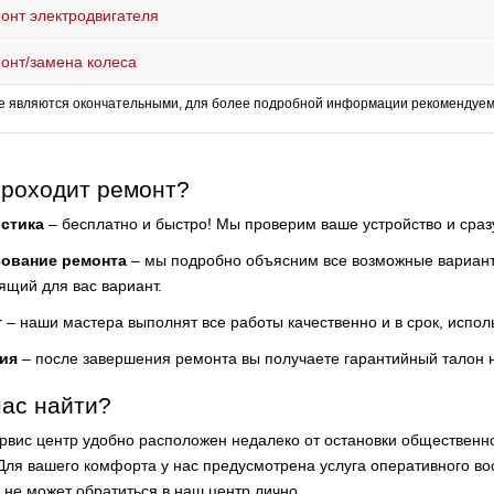
онт электродвигателя
онт/замена колеса
е являются окончательными, для более подробной информации рекомендуем 
проходит ремонт?
стика
– бесплатно и быстро! Мы проверим ваше устройство и сра
сование ремонта
– мы подробно объясним все возможные варианты
ящий для вас вариант.
т
– наши мастера выполнят все работы качественно и в срок, испол
ия
– после завершения ремонта вы получаете гарантийный талон 
нас найти?
рвис центр удобно расположен недалеко от остановки общественн
 Для вашего комфорта у нас предусмотрена услуга оперативного вос
о не может обратиться в наш центр лично.