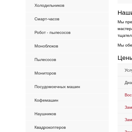
Холодильников
Наши
Смарт-часов
Мы пре
мастер
Робот - пылесосов
тщател
Мы обе
Моноблоков
Цены
Пылесосов
Усл
Мониторов
Диа
Посудомоечных машин
Вос
Кофемашин
Зам
Наушников
Зам
Квадрокоптеров