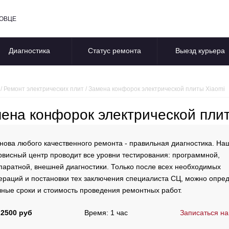
ПОВЦЕ
Диагностика
Статус ремонта
Выезд курьера
/
Ремонт электрических плит
/
Замена конфорок электрической плиты Xiaomi
ена конфорок электрической пли
нова любого качественного ремонта - правильная диагностика. На
рвисный центр проводит все уровни тестирования: программной,
паратной, внешней диагностики. Только после всех необходимых
ераций и постановки тех заключения специалиста СЦ, можно опре
чные сроки и стоимость проведения ремонтных работ.
 2500 руб
Время: 1 час
Записаться на