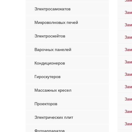
Зам
Электросамокатов
Зам
Микроволновых печей
Зам
Электроскейтов
Зам
Варочных панелей
Зам
Зам
Кондиционеров
Зам
Гироскутеров
Зам
Массажных кресел
Зам
Проекторов
Зам
Электрических плит
Зам
Фотоаппаратов