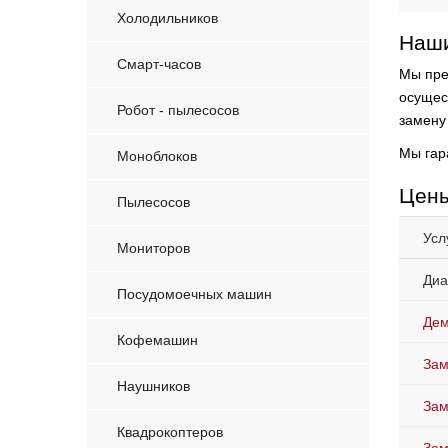
Холодильников
Наши
Смарт-часов
Мы пре
осущес
Робот - пылесосов
замену
Мы гар
Моноблоков
Цены
Пылесосов
Усл
Мониторов
Диа
Посудомоечных машин
Дем
Кофемашин
Зам
Наушников
Зам
Квадрокоптеров