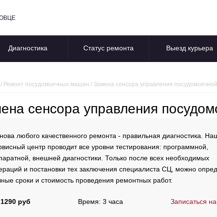
ПОВЦЕ
Диагностика
Статус ремонта
Выезд курьера
/
Ремонт посудомоечных машин
/
Замена сенсора управления посудомоечно
ена сенсора управления посудом
нова любого качественного ремонта - правильная диагностика. На
рвисный центр проводит все уровни тестирования: программной,
паратной, внешней диагностики. Только после всех необходимых
ераций и постановки тех заключения специалиста СЦ, можно опре
чные сроки и стоимость проведения ремонтных работ.
 1290 руб
Время: 3 часа
Записаться на