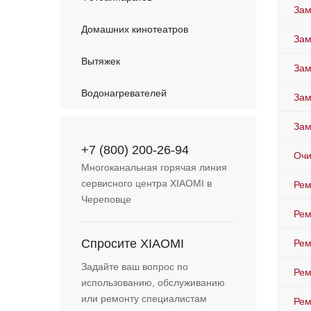
Зам
Домашних кинотеатров
Зам
Вытяжек
Зам
Водонагревателей
Зам
Зам
+7 (800) 200-26-94
Очи
Многоканальная горячая линия
сервисного центра XIAOMI в
Рем
Череповце
Рем
Спросите XIAOMI
Рем
Задайте ваш вопрос по
Рем
использованию, обслуживанию
или ремонту специалистам
Рем