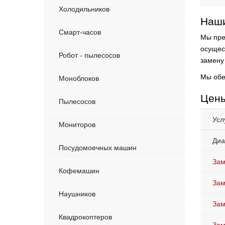
Холодильников
Наши
Смарт-часов
Мы пре
осущес
Робот - пылесосов
замену
Мы обе
Моноблоков
Цены
Пылесосов
Усл
Мониторов
Диа
Посудомоечных машин
Зам
Кофемашин
Зам
Наушников
Зам
Квадрокоптеров