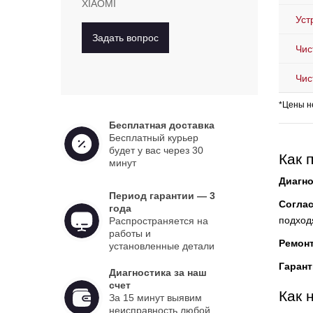
XIAOMI
Уст
Задать вопрос
Чис
Чис
*Цены н
Бесплатная доставка
Бесплатный курьер
будет у вас через 30
Как 
минут
Диагно
Период гарантии — 3
Согла
года
подход
Распространяется на
работы и
Ремон
установленные детали
Гарант
Диагностика за наш
счет
Как 
За 15 минут выявим
неисправность любой