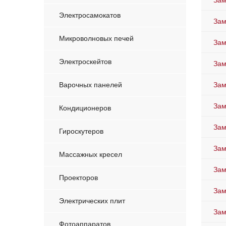
Зам
Электросамокатов
Зам
Микроволновых печей
Зам
Электроскейтов
Зам
Варочных панелей
Зам
Зам
Кондиционеров
Зам
Гироскутеров
Зам
Массажных кресел
Зам
Проекторов
Зам
Электрических плит
Зам
Фотоаппаратов