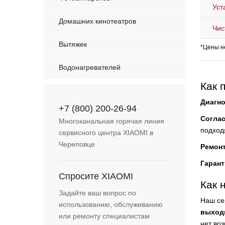
Уст
Домашних кинотеатров
Чис
Вытяжек
*Цены н
Водонагревателей
Как 
Диагно
+7 (800) 200-26-94
Согла
Многоканальная горячая линия
подход
сервисного центра XIAOMI в
Череповце
Ремон
Гарант
Спросите XIAOMI
Как 
Задайте ваш вопрос по
Наш се
использованию, обслуживанию
выход
или ремонту специалистам
нет во