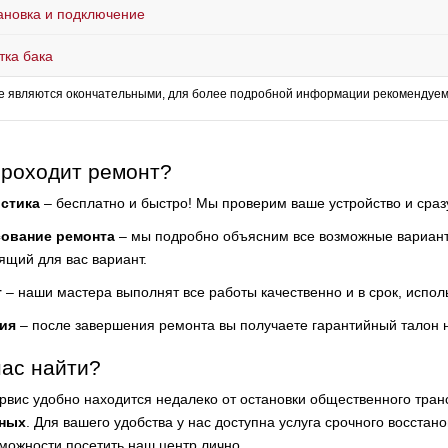
ановка и подключение
тка бака
е являются окончательными, для более подробной информации рекомендуем 
проходит ремонт?
стика
– бесплатно и быстро! Мы проверим ваше устройство и сра
сование ремонта
– мы подробно объясним все возможные варианты
ящий для вас вариант.
т
– наши мастера выполнят все работы качественно и в срок, испол
ия
– после завершения ремонта вы получаете гарантийный талон 
нас найти?
рвис удобно находится недалеко от остановки общественного тра
ных
. Для вашего удобства у нас доступна услуга срочного восстано
зможности посетить наш центр лично.