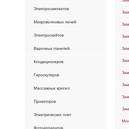
Зам
Электросамокатов
Зам
Микроволновых печей
Зам
Электроскейтов
Зам
Варочных панелей
Зам
Зам
Кондиционеров
Зам
Гироскутеров
Зам
Массажных кресел
Зам
Проекторов
Зам
Электрических плит
Мон
Фотоаппаратов