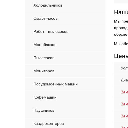
Холодильников
Наши
Смарт-часов
Мы пре
провод
Робот - пылесосов
обеспе
Мы обе
Моноблоков
Цены
Пылесосов
Усл
Мониторов
Диа
Посудомоечных машин
Зам
Кофемашин
Зам
Наушников
Зам
Квадрокоптеров