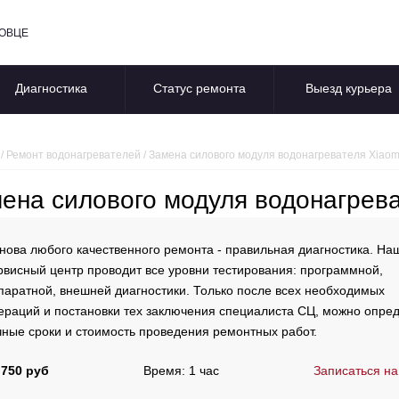
ПОВЦЕ
Диагностика
Статус ремонта
Выезд курьера
/
Ремонт водонагревателей
/
Замена силового модуля водонагревателя Xiaom
ена силового модуля водонагрева
нова любого качественного ремонта - правильная диагностика. На
рвисный центр проводит все уровни тестирования: программной,
паратной, внешней диагностики. Только после всех необходимых
ераций и постановки тех заключения специалиста СЦ, можно опре
чные сроки и стоимость проведения ремонтных работ.
 750 руб
Время: 1 час
Записаться на