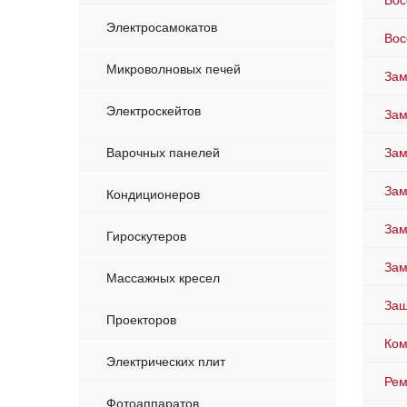
Вос
Электросамокатов
Вос
Микроволновых печей
Зам
Электроскейтов
Зам
Варочных панелей
Зам
Зам
Кондиционеров
Зам
Гироскутеров
Зам
Массажных кресел
Защ
Проекторов
Ком
Электрических плит
Рем
Фотоаппаратов