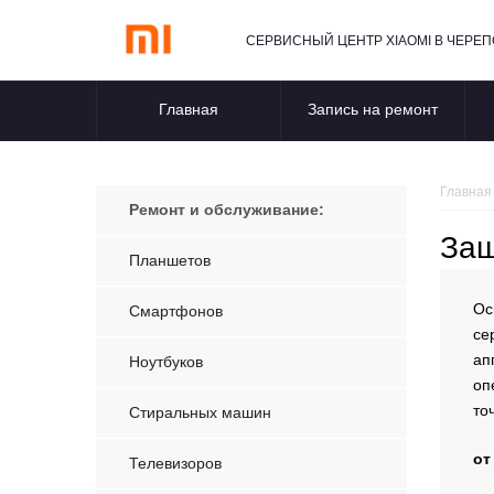
СЕРВИСНЫЙ ЦЕНТР XIAOMI В ЧЕРЕ
Главная
Запись на ремонт
Главная
Ремонт и обслуживание:
Защ
Планшетов
Ос
Смартфонов
се
ап
Ноутбуков
оп
то
Стиральных машин
от
Телевизоров