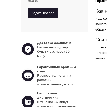
Гарант
XIAOMI
Как 
Задать вопрос
Наш се
вашего 
обрати
Свяж
Доставка бесплатно
Бесплатный курьер
В том 
будет у вас через 30
телеф
минут
вашей 
Гарантийный срок — 3
года
Распространяется на
работы и
установленные детали
Бесплатная
диагностика
В течение 15 минут
установим повреждение