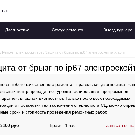
ПОВЦЕ
Диагностика
Статус ремонта
Выезд курьера
/
Ремонт электроскейтов
/
Защита от брызг по ip67 электроскейта Xiaomi
ита от брызг по ip67 электроскей
нова любого качественного ремонта - правильная диагностика. На
рвисный центр проводит все уровни тестирования: программной,
паратной, внешней диагностики. Только после всех необходимых
ераций и постановки тех заключения специалиста СЦ, можно опре
чные сроки и стоимость проведения ремонтных работ.
 3100 руб
Время: 1 час
Записаться на