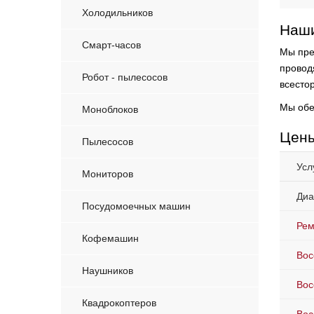
Холодильников
Наши
Смарт-часов
Мы пре
провод
Робот - пылесосов
всесто
Мы обе
Моноблоков
Цены
Пылесосов
Усл
Мониторов
Диа
Посудомоечных машин
Рем
Кофемашин
Вос
Наушников
Вос
Квадрокоптеров