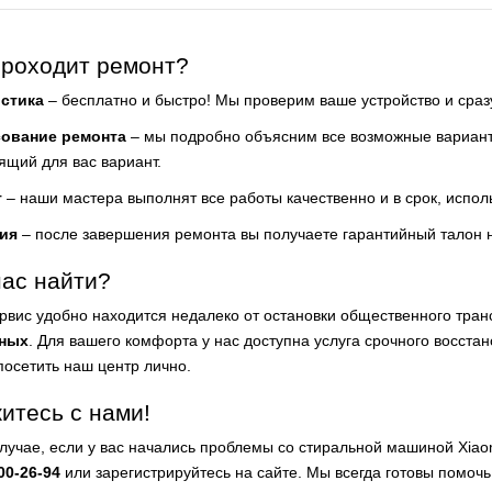
проходит ремонт?
стика
– бесплатно и быстро! Мы проверим ваше устройство и сра
сование ремонта
– мы подробно объясним все возможные варианты
ящий для вас вариант.
т
– наши мастера выполнят все работы качественно и в срок, испол
ия
– после завершения ремонта вы получаете гарантийный талон 
нас найти?
рвис удобно находится недалеко от остановки общественного тра
ных
. Для вашего комфорта у нас доступна услуга срочного восстано
посетить наш центр лично.
итесь с нами!
случае, если у вас начались проблемы со стиральной машиной Xiao
00-26-94
или зарегистрируйтесь на сайте. Мы всегда готовы помоч