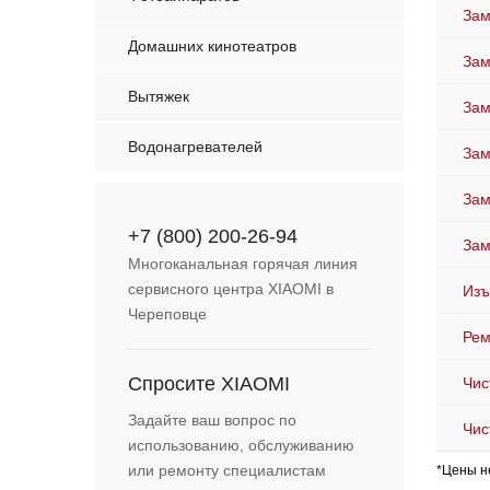
Зам
Домашних кинотеатров
Зам
Вытяжек
Зам
Водонагревателей
Зам
Зам
+7 (800) 200-26-94
Зам
Многоканальная горячая линия
сервисного центра XIAOMI в
Изъ
Череповце
Рем
Спросите XIAOMI
Чис
Задайте ваш вопрос по
Чис
использованию, обслуживанию
или ремонту специалистам
*Цены н