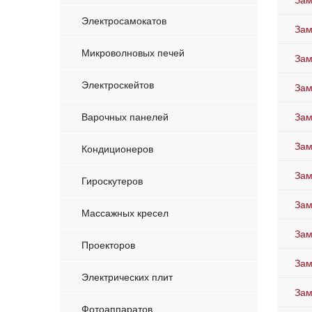
Зам
Электросамокатов
Зам
Микроволновых печей
Зам
Электроскейтов
Зам
Варочных панелей
Зам
Зам
Кондиционеров
Зам
Гироскутеров
Зам
Массажных кресел
Зам
Проекторов
Зам
Электрических плит
Зам
Фотоаппаратов