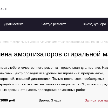
ПОВЦЕ
Диагностика
Статус ремонта
Выезд курьера
/
Ремонт стиральных машин
/
Замена амортизаторов стиральной машины Xia
ена амортизаторов стиральной м
нова любого качественного ремонта - правильная диагностика. На
рвисный центр проводит все уровни тестирования: программной,
паратной, внешней диагностики. Только после всех необходимых
ераций и постановки тех заключения специалиста СЦ, можно опре
чные сроки и стоимость проведения ремонтных работ.
 3080 руб
Время: 3 часа
Записаться на