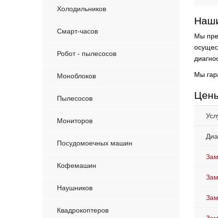
Холодильников
Наши
Смарт-часов
Мы пре
осущес
Робот - пылесосов
диагнос
Мы гар
Моноблоков
Цены
Пылесосов
Усл
Мониторов
Диа
Посудомоечных машин
Зам
Кофемашин
Зам
Наушников
Зам
Квадрокоптеров