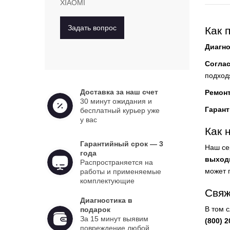
XIAOMI
Задать вопрос
Как 
Диагно
Согла
подход
Доставка за наш счет
Ремон
30 минут ожидания и
Гарант
бесплатный курьер уже
у вас
Как 
Гарантийный срок — 3
Наш се
года
выход
Распространяется на
может 
работы и применяемые
комплектующие
Свяж
Диагностика в
В том 
подарок
За 15 минут выявим
(800) 2
повреждение любой